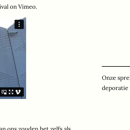
ival on Vimeo.
Onze spre
deporatie 
n ons zouden het zelfs als