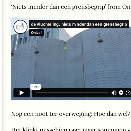
‘Niets minder dan een grensbegrip’ from On
Nog een noot ter overweging: Hoe dan wel?
Het klinkt misschien raar, maar sommigen va